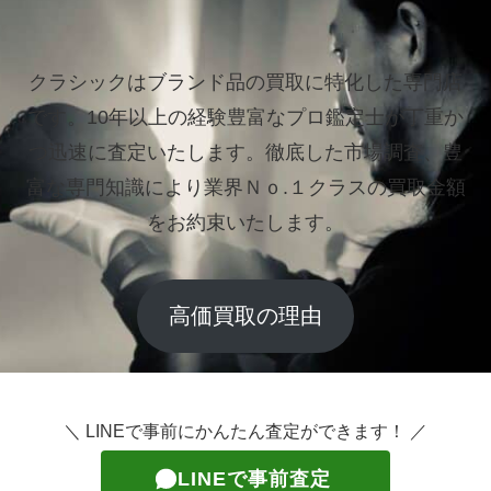
クラシックはブランド品の買取に特化した専門店
です。
10年以上の経験豊富なプロ鑑定士が丁重か
つ迅速に査定いたします。
徹底した市場調査、豊
富な専門知識により業界Ｎｏ.１クラスの買取金額
をお約束いたします。
高価買取の理由
＼ LINEで事前にかんたん査定ができます！ ／
LINEで事前査定