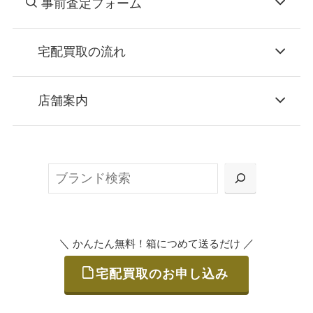
事前査定フォーム
宅配買取の流れ
STEP
お申込み
店舗案内
無料で梱包ダンボールをお届けする「宅配キ
ット申込」、
検
または梱包材不要の「集荷申込」からお選び
索
いただけます。
＼
／
かんたん無料！箱につめて送るだけ
宅配買取のお申し込み
STEP
ご発送