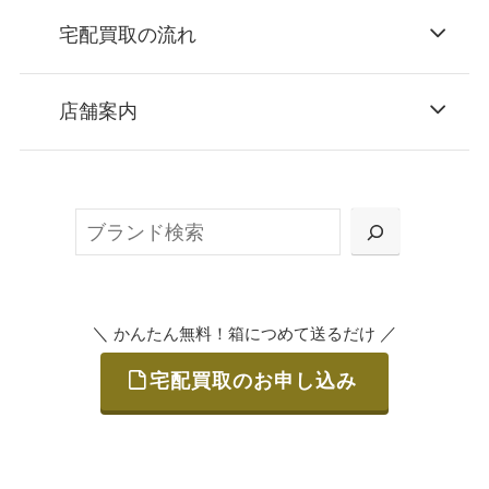
宅配買取の流れ
STEP
お申込み
店舗案内
無料で梱包ダンボールをお届けする「宅配キ
ット申込」、
検
または梱包材不要の「集荷申込」からお選び
索
いただけます。
＼
／
かんたん無料！箱につめて送るだけ
宅配買取のお申し込み
STEP
ご発送
箱に売りたいお品をつめて、送るだけで簡単
にご利用いただけます。