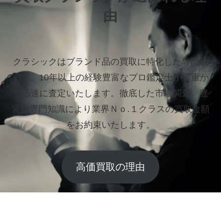
由
クラシックはブランド品の買取に特化した専門店
です。
10年以上の経験豊富なプロ鑑定士が丁重か
つ迅速に査定いたします。
徹底した市場調査、豊
富な専門知識により業界Ｎｏ.１クラスの買取金額
をお約束いたします。
高価買取の理由