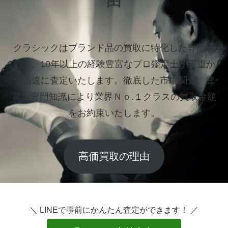
由
クラシックはブランド品の買取に特化した専門店
です。
10年以上の経験豊富なプロ鑑定士が丁重か
つ迅速に査定いたします。
徹底した市場調査、豊
富な専門知識により業界Ｎｏ.１クラスの買取金額
をお約束いたします。
高価買取の理由
＼ LINEで事前にかんたん査定ができます！ ／