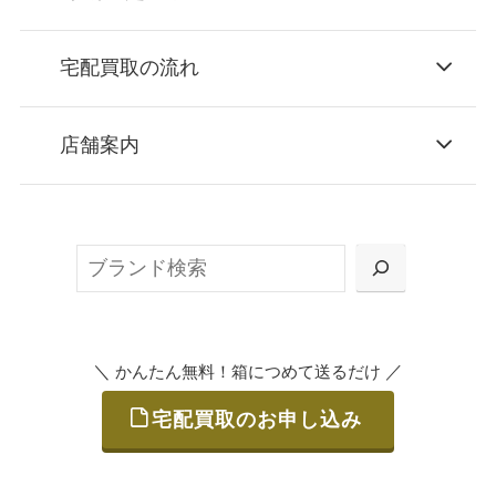
宅配買取の流れ
STEP
お申込み
店舗案内
無料で梱包ダンボールをお届けする「宅配キ
ット申込」、
検
または梱包材不要の「集荷申込」からお選び
索
いただけます。
＼
／
かんたん無料！箱につめて送るだけ
宅配買取のお申し込み
STEP
ご発送
箱に売りたいお品をつめて、送るだけで簡単