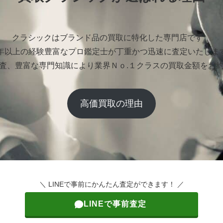
クラシックはブランド品の買取に特化した専門店です。
0年以上の経験豊富なプロ鑑定士が丁重かつ迅速に査定いたしま
査、豊富な専門知識により業界Ｎｏ.１クラスの買取金額をお
高価買取の理由
＼ LINEで事前にかんたん査定ができます！ ／
LINEで事前査定