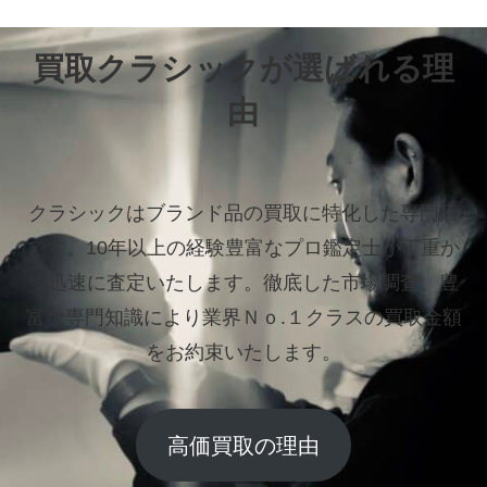
買取クラシックが選ばれる理
由
クラシックはブランド品の買取に特化した専門店
です。
10年以上の経験豊富なプロ鑑定士が丁重か
つ迅速に査定いたします。
徹底した市場調査、豊
富な専門知識により業界Ｎｏ.１クラスの買取金額
をお約束いたします。
高価買取の理由