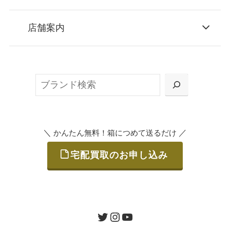
STEP
お申込み
店舗案内
無料で梱包ダンボールをお届けする「宅配キ
ット申込」、
検
または梱包材不要の「集荷申込」からお選び
索
いただけます。
＼
／
かんたん無料！箱につめて送るだけ
宅配買取のお申し込み
STEP
ご発送
箱に売りたいお品をつめて、送るだけで簡単
にご利用いただけます。
ツイッター
インスタグラム
ユーチューブ