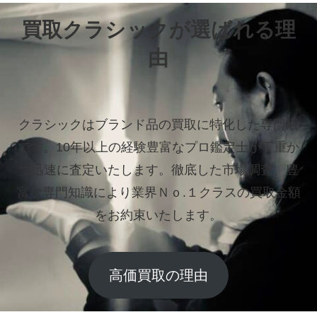
買取クラシックが選ばれる理
由
クラシックはブランド品の買取に特化した専門店
です。
10年以上の経験豊富なプロ鑑定士が丁重か
つ迅速に査定いたします。
徹底した市場調査、豊
富な専門知識により業界Ｎｏ.１クラスの買取金額
をお約束いたします。
高価買取の理由