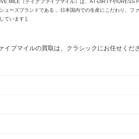
IVE MILE（テイクファイブマイル）は、AT-DIRTYやDRESS 
シューズブランドである 。日本国内での生産にこだわり、フ
ています [。
ァイブマイルの買取は、クラシックにお任せくだ
ールをお届けする「宅配キット申込」、