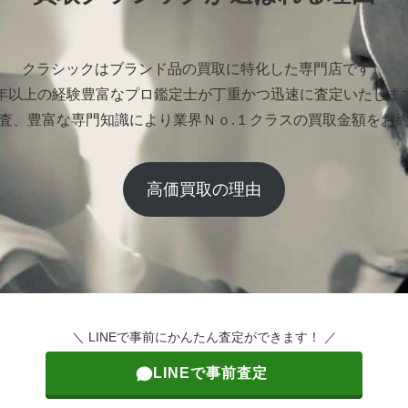
クラシックはブランド品の買取に特化した専門店です。
0年以上の経験豊富なプロ鑑定士が丁重かつ迅速に査定いたしま
査、豊富な専門知識により業界Ｎｏ.１クラスの買取金額をお
高価買取の理由
＼ LINEで事前にかんたん査定ができます！ ／
LINEで事前査定