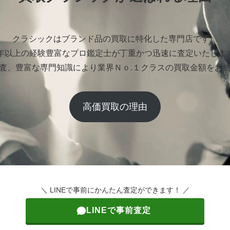
クラシックはブランド品の買取に特化した専門店です。
0年以上の経験豊富なプロ鑑定士が丁重かつ迅速に査定いたしま
査、豊富な専門知識により業界Ｎｏ.１クラスの買取金額をお
高価買取の理由
＼ LINEで事前にかんたん査定ができます！ ／
LINEで事前査定