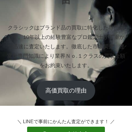
由
クラシックはブランド品の買取に特化した専門店
です。
10年以上の経験豊富なプロ鑑定士が丁重か
つ迅速に査定いたします。
徹底した市場調査、豊
富な専門知識により業界Ｎｏ.１クラスの買取金額
をお約束いたします。
高価買取の理由
＼ LINEで事前にかんたん査定ができます！ ／