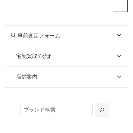
事前査定フォーム
宅配買取の流れ
STEP
お申込み
店舗案内
無料で梱包ダンボールをお届けする「宅配キ
ット申込」、
検
または梱包材不要の「集荷申込」からお選び
索
いただけます。