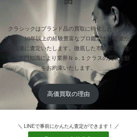
由
クラシックはブランド品の買取に特化した専門店
です。
10年以上の経験豊富なプロ鑑定士が丁重か
つ迅速に査定いたします。
徹底した市場調査、豊
富な専門知識により業界Ｎｏ.１クラスの買取金額
をお約束いたします。
高価買取の理由
＼ LINEで事前にかんたん査定ができます！ ／