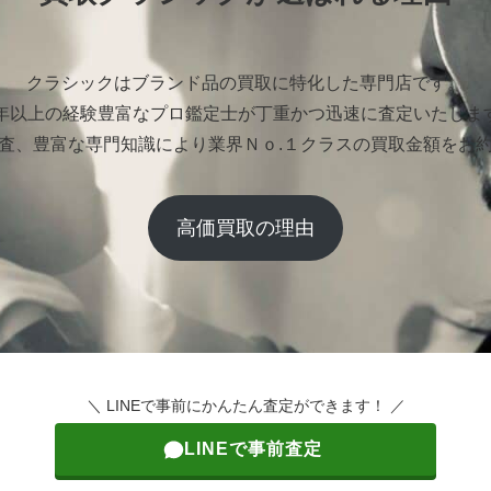
クラシックはブランド品の買取に特化した専門店です。
0年以上の経験豊富なプロ鑑定士が丁重かつ迅速に査定いたしま
査、豊富な専門知識により業界Ｎｏ.１クラスの買取金額をお
高価買取の理由
＼ LINEで事前にかんたん査定ができます！ ／
LINEで事前査定