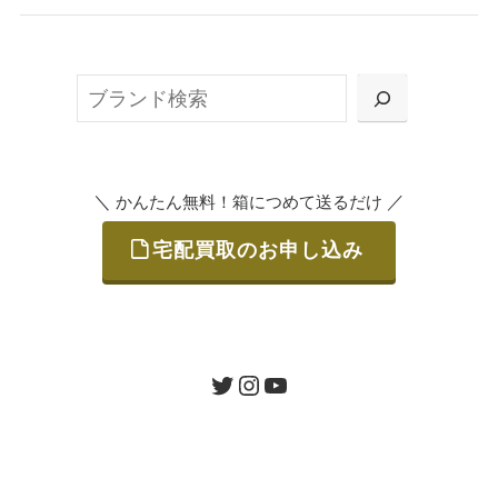
無料で梱包ダンボールをお届けする「宅配キ
ット申込」、
検
または梱包材不要の「集荷申込」からお選び
索
いただけます。
＼
／
かんたん無料！箱につめて送るだけ
宅配買取のお申し込み
STEP
ご発送
箱に売りたいお品をつめて、送るだけで簡単
にご利用いただけます。
ツイッター
インスタグラム
ユーチューブ
送料は無料です。