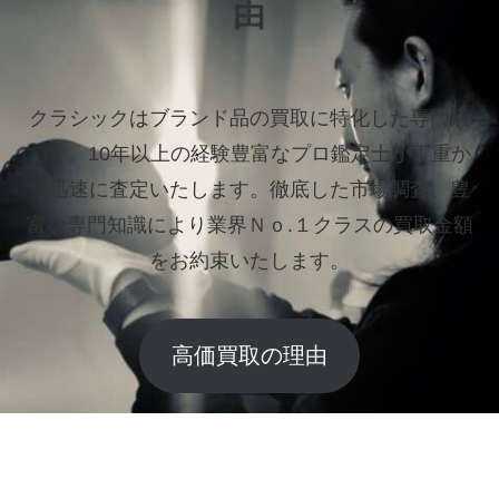
由
クラシックはブランド品の買取に特化した専門店
です。
10年以上の経験豊富なプロ鑑定士が丁重か
つ迅速に査定いたします。
徹底した市場調査、豊
富な専門知識により業界Ｎｏ.１クラスの買取金額
をお約束いたします。
高価買取の理由