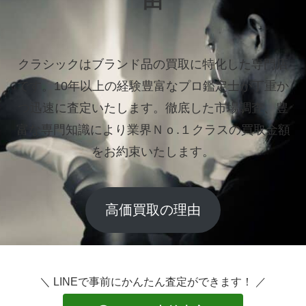
由
クラシックはブランド品の買取に特化した専門店
です。
10年以上の経験豊富なプロ鑑定士が丁重か
つ迅速に査定いたします。
徹底した市場調査、豊
富な専門知識により業界Ｎｏ.１クラスの買取金額
をお約束いたします。
高価買取の理由
＼ LINEで事前にかんたん査定ができます！ ／