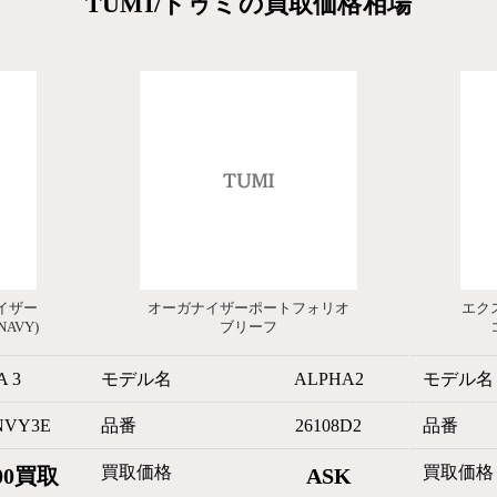
TUMI/トゥミの買取価格相場
イザー
オーガナイザーポートフォリオ
エク
AVY)
ブリーフ
 3
モデル名
ALPHA2
モデル名
NVY3E
品番
26108D2
品番
買取価格
買取価格
00買取
ASK