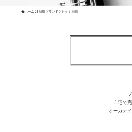
ホーム
| 買取ブランド
トゥミ 買取
ブ
自宅で完
オーガナイ