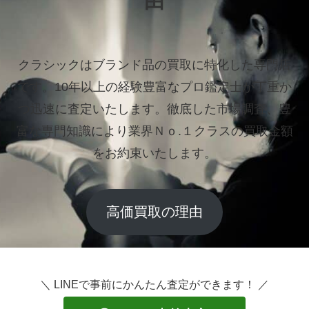
由
クラシックはブランド品の買取に特化した専門店
です。
10年以上の経験豊富なプロ鑑定士が丁重か
つ迅速に査定いたします。
徹底した市場調査、豊
富な専門知識により業界Ｎｏ.１クラスの買取金額
をお約束いたします。
高価買取の理由
＼ LINEで事前にかんたん査定ができます！ ／