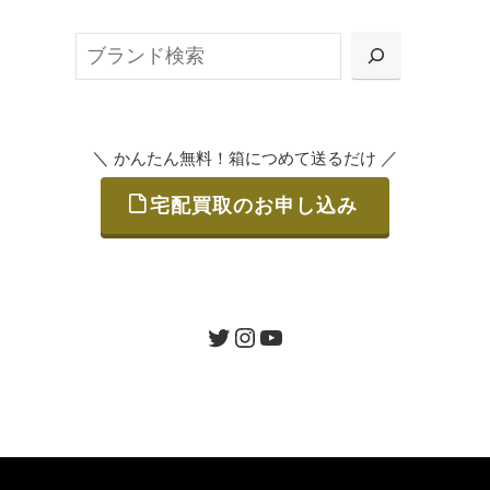
ット申込」、
検
または梱包材不要の「集荷申込」からお選び
索
いただけます。
＼
／
かんたん無料！箱につめて送るだけ
宅配買取のお申し込み
STEP
ご発送
箱に売りたいお品をつめて、送るだけで簡単
にご利用いただけます。
ツイッター
インスタグラム
ユーチューブ
送料は無料です。
STEP
査定結果のご承認 / 入金