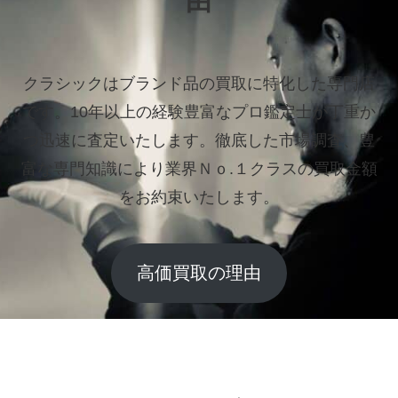
由
クラシックはブランド品の買取に特化した専門店
です。
10年以上の経験豊富なプロ鑑定士が丁重か
つ迅速に査定いたします。
徹底した市場調査、豊
富な専門知識により業界Ｎｏ.１クラスの買取金額
をお約束いたします。
高価買取の理由