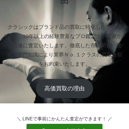
由
クラシックはブランド品の買取に特化した専門店
です。
10年以上の経験豊富なプロ鑑定士が丁重か
つ迅速に査定いたします。
徹底した市場調査、豊
富な専門知識により業界Ｎｏ.１クラスの買取金額
をお約束いたします。
高価買取の理由
＼ LINEで事前にかんたん査定ができます！ ／