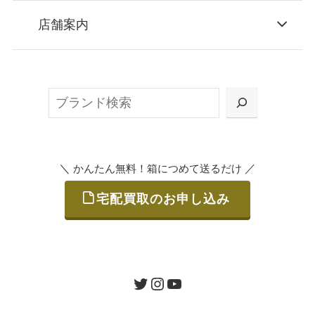
STEP
お申込み
店舗案内
無料で梱包ダンボールをお届けする「宅配キ
ット申込」、
検
または梱包材不要の「集荷申込」からお選び
索
いただけます。
＼
／
かんたん無料！箱につめて送るだけ
宅配買取のお申し込み
STEP
ご発送
箱に売りたいお品をつめて、送るだけで簡単
にご利用いただけます。
ツイッター
インスタグラム
ユーチューブ
送料は無料です。