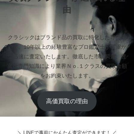
由
クラシックはブランド品の買取に特化した専門店
です。
10年以上の経験豊富なプロ鑑定士が丁重か
つ迅速に査定いたします。
徹底した市場調査、豊
富な専門知識により業界Ｎｏ.１クラスの買取金額
をお約束いたします。
高価買取の理由
＼ LINEで事前にかんたん査定ができます！ ／