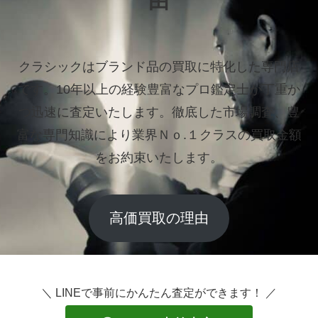
由
クラシックはブランド品の買取に特化した専門店
です。
10年以上の経験豊富なプロ鑑定士が丁重か
つ迅速に査定いたします。
徹底した市場調査、豊
富な専門知識により業界Ｎｏ.１クラスの買取金額
をお約束いたします。
高価買取の理由
＼ LINEで事前にかんたん査定ができます！ ／