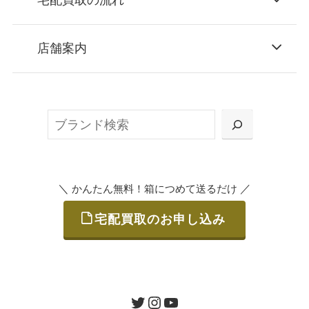
宅配買取の流れ
STEP
お申込み
店舗案内
無料で梱包ダンボールをお届けする「宅配キ
ット申込」、
検
または梱包材不要の「集荷申込」からお選び
索
いただけます。
＼
／
かんたん無料！箱につめて送るだけ
宅配買取のお申し込み
STEP
ご発送
箱に売りたいお品をつめて、送るだけで簡単
にご利用いただけます。
ツイッター
インスタグラム
ユーチューブ