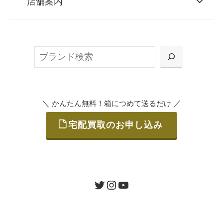
店舗案内
無料で梱包ダンボールをお届けする「宅配キ
ット申込」、
検
または梱包材不要の「集荷申込」からお選び
索
いただけます。
＼
／
かんたん無料！箱につめて送るだけ
宅配買取のお申し込み
STEP
ご発送
箱に売りたいお品をつめて、送るだけで簡単
にご利用いただけます。
ツイッター
インスタグラム
ユーチューブ
送料は無料です。