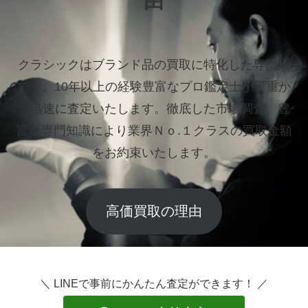
由
クラシックはブランド品の買取に特化した専門店
です。
10年以上の経験豊富なプロ鑑定士が丁重か
つ迅速に査定いたします。
徹底した市場調査、豊
富な専門知識により業界Ｎｏ.１クラスの買取金額
をお約束いたします。
高価買取の理由
＼ LINEで事前にかんたん査定ができます！ ／