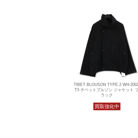
TIBET BLOUSON TYPE.2 WH-2002
T3 チベットブルゾン ジャケット 
ラック
買取強化中