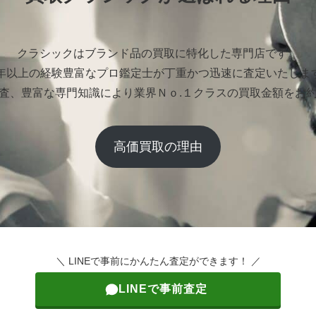
クラシックはブランド品の買取に特化した専門店です。
0年以上の経験豊富なプロ鑑定士が丁重かつ迅速に査定いたしま
査、豊富な専門知識により業界Ｎｏ.１クラスの買取金額をお
高価買取の理由
＼ LINEで事前にかんたん査定ができます！ ／
LINEで事前査定