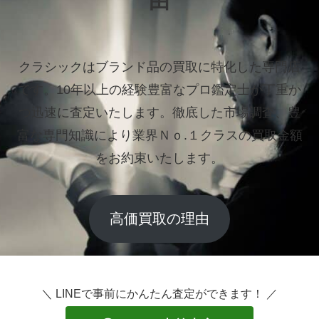
由
クラシックはブランド品の買取に特化した専門店
です。
10年以上の経験豊富なプロ鑑定士が丁重か
つ迅速に査定いたします。
徹底した市場調査、豊
富な専門知識により業界Ｎｏ.１クラスの買取金額
をお約束いたします。
高価買取の理由
＼ LINEで事前にかんたん査定ができます！ ／