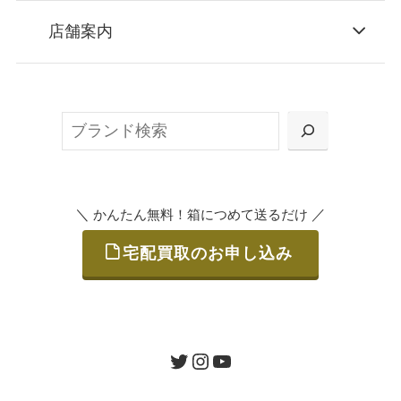
STEP
お申込み
店舗案内
無料で梱包ダンボールをお届けする「宅配キ
ット申込」、
検
または梱包材不要の「集荷申込」からお選び
索
いただけます。
＼
／
かんたん無料！箱につめて送るだけ
宅配買取のお申し込み
STEP
ご発送
箱に売りたいお品をつめて、送るだけで簡単
にご利用いただけます。
ツイッター
インスタグラム
ユーチューブ
送料は無料です。