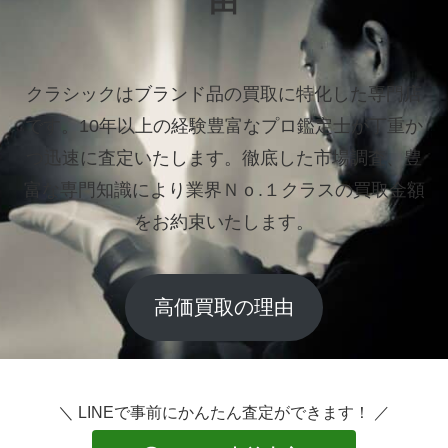
由
クラシックはブランド品の買取に特化した専門店
です。
10年以上の経験豊富なプロ鑑定士が丁重か
つ迅速に査定いたします。
徹底した市場調査、豊
富な専門知識により業界Ｎｏ.１クラスの買取金額
をお約束いたします。
高価買取の理由
＼ LINEで事前にかんたん査定ができます！ ／