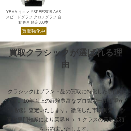
YEMA イエマ YSPEE2019-AAS
スピードグラフ クロノグラフ 自
動巻き 限定300本
買取強化中
買取クラシックが選ばれる理
由
クラシックはブランド品の買取に特化した専門店
です。
10年以上の経験豊富なプロ鑑定士が丁重か
つ迅速に査定いたします。
徹底した市場調査、豊
富な専門知識により業界Ｎｏ.１クラスの買取金額
をお約束いたします。