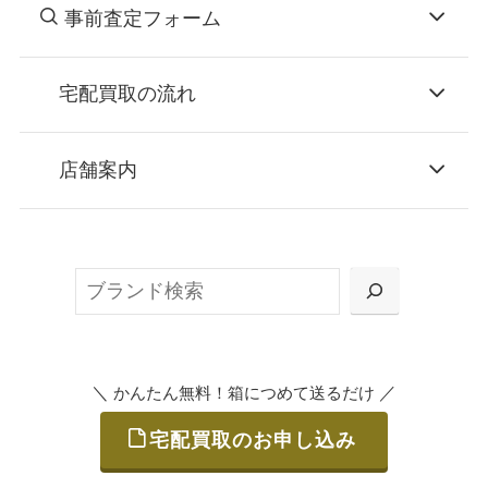
事前査定フォーム
宅配買取の流れ
STEP
お申込み
店舗案内
無料で梱包ダンボールをお届けする「宅配キ
ット申込」、
検
または梱包材不要の「集荷申込」からお選び
索
いただけます。
＼
／
かんたん無料！箱につめて送るだけ
宅配買取のお申し込み
STEP
ご発送