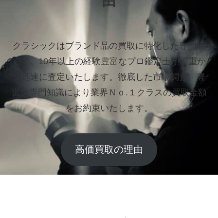
由
クラシックはブランド品の買取に特化した専門店
です。
10年以上の経験豊富なプロ鑑定士が丁重か
つ迅速に査定いたします。
徹底した市場調査、豊
富な専門知識により業界Ｎｏ.１クラスの買取金額
をお約束いたします。
高価買取の理由