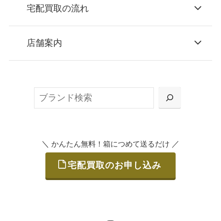
宅配買取の流れ
STEP
お申込み
店舗案内
無料で梱包ダンボールをお届けする「宅配キ
ット申込」、
検
または梱包材不要の「集荷申込」からお選び
索
いただけます。
＼
／
かんたん無料！箱につめて送るだけ
宅配買取のお申し込み
STEP
ご発送
箱に売りたいお品をつめて、送るだけで簡単
にご利用いただけます。