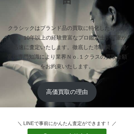
由
クラシックはブランド品の買取に特化した専門店
です。
10年以上の経験豊富なプロ鑑定士が丁重か
つ迅速に査定いたします。
徹底した市場調査、豊
富な専門知識により業界Ｎｏ.１クラスの買取金額
をお約束いたします。
高価買取の理由
＼ LINEで事前にかんたん査定ができます！ ／