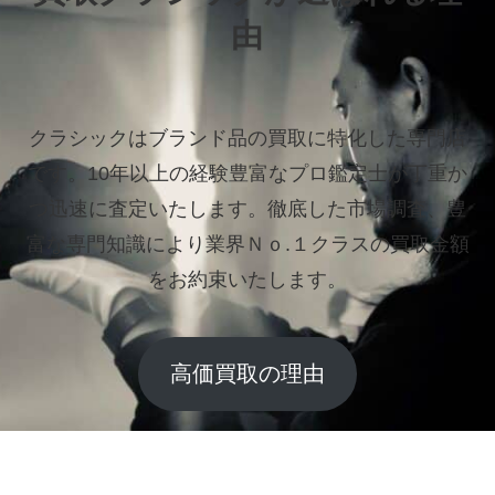
由
クラシックはブランド品の買取に特化した専門店
です。
10年以上の経験豊富なプロ鑑定士が丁重か
つ迅速に査定いたします。
徹底した市場調査、豊
富な専門知識により業界Ｎｏ.１クラスの買取金額
をお約束いたします。
高価買取の理由