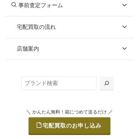
事前査定フォーム
宅配買取の流れ
STEP
お申込み
店舗案内
無料で梱包ダンボールをお届けする「宅配キ
ット申込」、
検
または梱包材不要の「集荷申込」からお選び
索
いただけます。
＼
／
かんたん無料！箱につめて送るだけ
宅配買取のお申し込み
STEP
ご発送