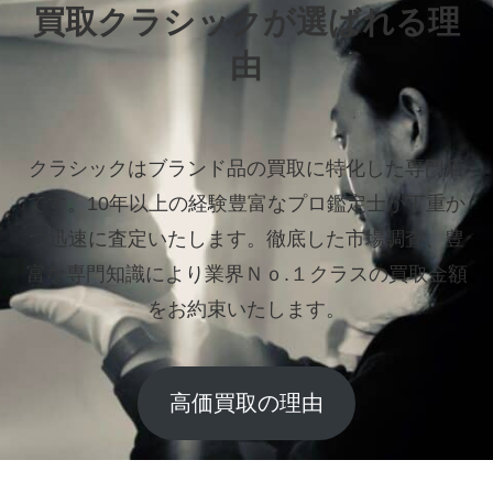
買取クラシックが選ばれる理
由
クラシックはブランド品の買取に特化した専門店
です。
10年以上の経験豊富なプロ鑑定士が丁重か
つ迅速に査定いたします。
徹底した市場調査、豊
富な専門知識により業界Ｎｏ.１クラスの買取金額
をお約束いたします。
高価買取の理由