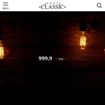
MENU
999.9
– tag –