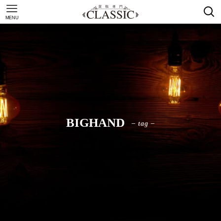
MENU
BIGHAND
– tag –