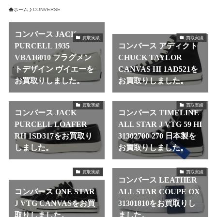
ホーム
CONVERSE
コンバース JACK
買取実績
買取実績
PURCELL 1935
コンバース アディクト
VBA16010 フラグメン
CHUCK TAYLOR
トデザイン ヴイエーを
CANVAS HI 1AD521を
お買取りしました。
お買取りしました。
買取実績
買取実績
コンバース JACK
コンバース TIMELINE
PURCELL LOAFER
ALL STAR J VTG 59 HI
RH 1SD317をお買取り
31302700-270 日本製を
しました。
お買取りしました。
買取実績
買取実績
コンバース LEATHER
コンバース ONE STAR
ALL STAR COUPE OX
J VTG CANVASをお買
31301810をお買取りし
取りしました。
ました。