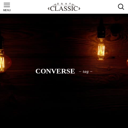
MENU
CONVERSE
– tag –