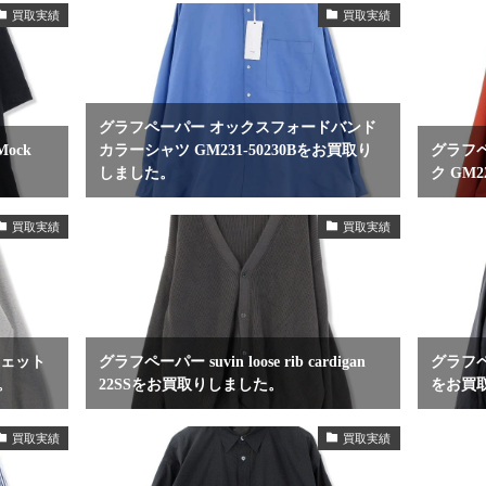
買取実績
買取実績
グラフペーパー オックスフォードバンド
ock
カラーシャツ GM231-50230Bをお買取り
グラフ
しました。
ク GM
買取実績
買取実績
ウェット
グラフペーパー suvin loose rib cardigan
グラフペ
た。
22SSをお買取りしました。
をお買
買取実績
買取実績