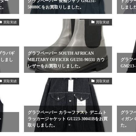
ーター
グラフペーパー 長袖シャツ GM231-
ドカラー
た。
50080Cをお買取りしました。
しまし
買取実績
買取実績
ュプラバギ
グラフペーパー SOUTH AFRICAN
取りしまし
MILITARY OFFICER GU231-90331 カウ
グラフペ
レザーをお買取りしました。
GM21
買取実績
買取実績
グラフペーパー カラーファスト デニムト
グラフ
ト
ラッカージャケット GU223-30041Bをお買
ィガン 
。
取りしました。
た。