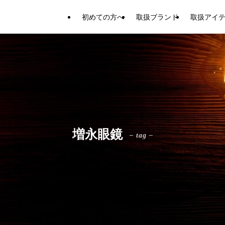
初めての方へ
取扱ブランド
取扱アイ
増永眼鏡
– tag –