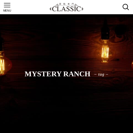
MENU
MYSTERY RANCH
– tag –