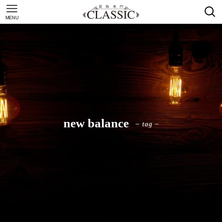
MENU
new balance
– tag –