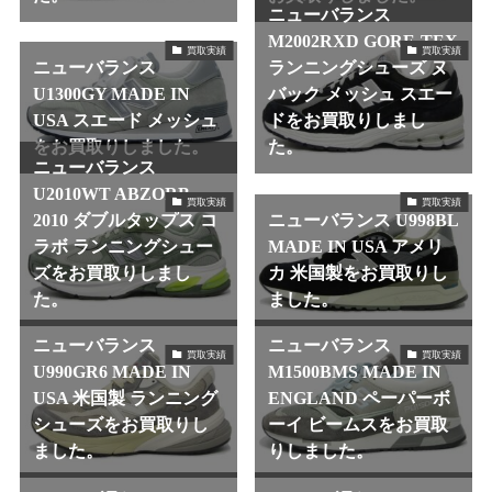
ニューバランス
M2002RXD GORE-TEX
買取実績
買取実績
ニューバランス
ランニングシューズ ヌ
U1300GY MADE IN
バック メッシュ スエー
USA スエード メッシュ
ドをお買取りしまし
をお買取りしました。
た。
ニューバランス
U2010WT ABZORB
買取実績
買取実績
2010 ダブルタップス コ
ニューバランス U998BL
ラボ ランニングシュー
MADE IN USA アメリ
ズをお買取りしまし
カ 米国製をお買取りし
た。
ました。
ニューバランス
ニューバランス
買取実績
買取実績
U990GR6 MADE IN
M1500BMS MADE IN
USA 米国製 ランニング
ENGLAND ペーパーボ
シューズをお買取りし
ーイ ビームスをお買取
ました。
りしました。