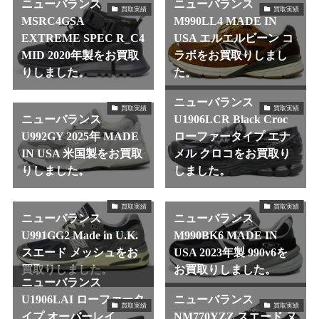
ニューバランス
ニューバランス
買取実績
買取実績
MSRC4GSA
M990LL4 MADE IN
EXTREME SPEC R_C4
USA エルエルビーン コ
MID 2020年製をお買取
ラボをお買取りしまし
りしました。
た。
ニューバランス
買取実績
買取実績
ニューバランス
U1906LCR Black Croc
U992GY 2025年 MADE
ローファータイプ エナ
IN USA 米国製をお買取
メル クロコをお買取り
りしました。
しました。
買取実績
買取実績
ニューバランス
ニューバランス
U991GG2 Made in U.K.
M990BK6 MADE IN
スエード メッシュをお
USA 2023年製 990v6を
買取りしました。
お買取りしました。
ニューバランス
U1906LAI ローファータ
ニューバランス
買取実績
買取実績
イプ オーバーレイ
NM770YZZ スエード ヌ