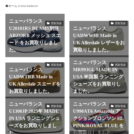
ホーム
new balance
ニューバランス
買取実績
買取実績
U20101RS BEAMS別注
ニューバランス
ABZORB メッシュ スエ
UADWWHI Made in
ード をお買取りしまし
UK Allerdale レザーをお
た。
買取りしました。
ニューバランス
買取実績
買取実績
ニューバランス
MR993GL MADE IN
UADWTRB Made in
USA 米国製 ランニング
UK Allerdale スエードを
シューズをお買取りし
お買取りしました。
ました。
ニューバランス
ニューバランス
買取実績
買取実績
U1300JP 2025年 MADE
U990AT6 Amazonia ア
IN USA ランニングシュ
クションブロンソン HI-
ーズをお買取りしまし
PINK/ROYAL BLUE を
た。
お買取りしました。