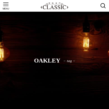
MENU
OAKLEY
– tag –