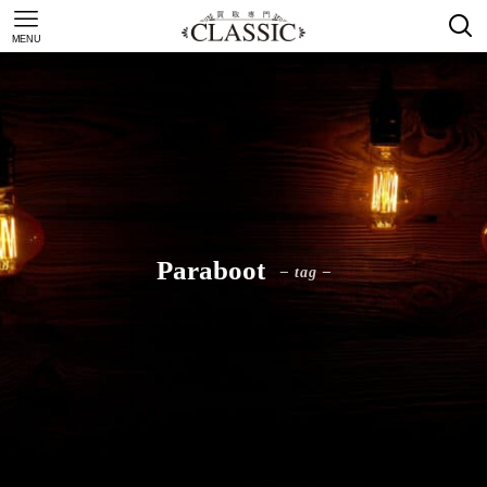
MENU
Paraboot
– tag –