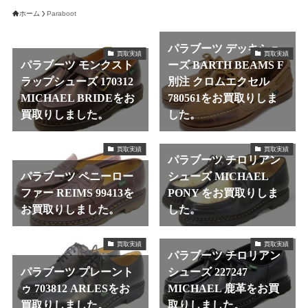
ホーム
Paraboot
パラブーツ デッキシュ
買取実績
買取実績
パラブーツ モンクスト
ーズ BARTH BEAMS F
ラップシューズ 170312
別注 クロムエクセル
MICHAEL BRIDEをお
780561をお買取りしま
買取りしました。
した。
買取実績
買取実績
パラブーツ チロリアン
パラブーツ ペニーロー
シューズ MICHAEL
ファー REIMS 99413を
PONY をお買取りしま
お買取りしました。
した。
買取実績
買取実績
パラブーツ チロリアン
パラブーツ プレーント
シューズ 227247
ゥ 703812 ARLESをお
MICHAEL 鹿革をお買
買取りしました。
取りしました。