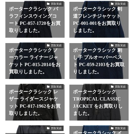
買取実績
買取実績
ポータークラシック パ
ポータークラシック 剣
ラフィンスウィングコ
道フレンチジャケット
ート PC-057-1720をお買
PC-001-001をお買取り
取りしました。
しました。
買取実績
買取実績
ポータークラシック ノ
ポータークラシック 刺
ーカラー ライナージャ
し子 プルオーバーベス
ケット PC-015-2014をお
ト PC-059-2103をお買取
買取りしました。
りしました。
買取実績
買取実績
ポータークラシック レ
ポータークラシック
ザー ライダースジャケ
TROPICAL CLASSIC
ット PC-017-1962をお買
JACKET をお買取りし
取りしました。
ました。
買取実績
買取実績
ポータークラシック イ