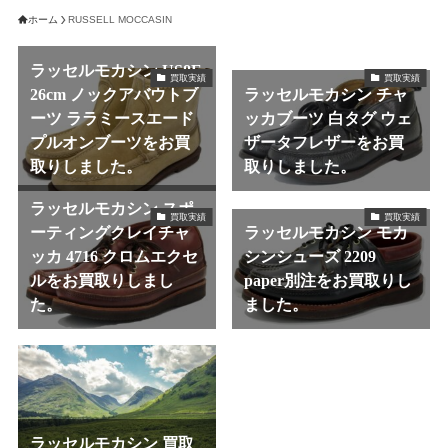
ホーム
RUSSELL MOCCASIN
ラッセルモカシン US8E
買取実績
買取実績
26cm ノックアバウトブ
ラッセルモカシン チャ
ーツ ララミースエード
ッカブーツ 白タグ ウェ
プルオンブーツをお買
ザータフレザーをお買
取りしました。
取りしました。
ラッセルモカシン スポ
買取実績
買取実績
ーティングクレイチャ
ラッセルモカシン モカ
ッカ 4716 クロムエクセ
シンシューズ 2209
ルをお買取りしまし
paper別注をお買取りし
た。
ました。
ラッセルモカシン 買取