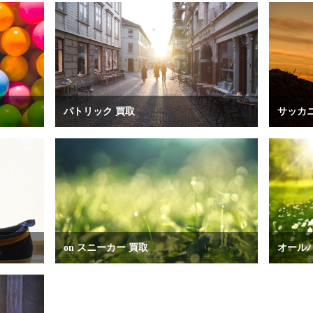
パトリック 買取
サッカニ
on スニーカー 買取
オール