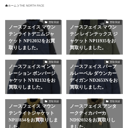
ホーム
THE NORTH FACE
買取実績
買取実績
ノースフェイス マウン
ノースフェイス マウン
テンライトデニムジャ
テン レインテックス ジ
ケット NP12032をお買
ャケット NP11935をお
取りしました。
買取りしました。
買取実績
買取実績
ノースフェイス インサ
ノースフェイス パープ
レーション ボンバージ
ルレーベル ダウンカー
ャケット NY82132をお
ディガン ND2653Nをお
買取りしました。
買取りしました。
買取実績
買取実績
ノースフェイス マウン
ノースフェイス アンタ
テンライトジャケット
ークティカパーカ
NP11834をお買取りしま
ND92032をお買取りし
した。
ました。