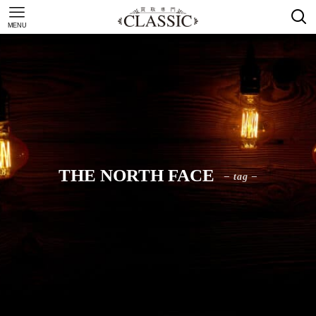
MENU
THE NORTH FACE
– tag –