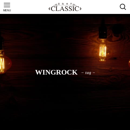
MENU
WINGROCK
– tag –