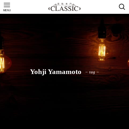
MENU
Yohji Yamamoto
– tag –