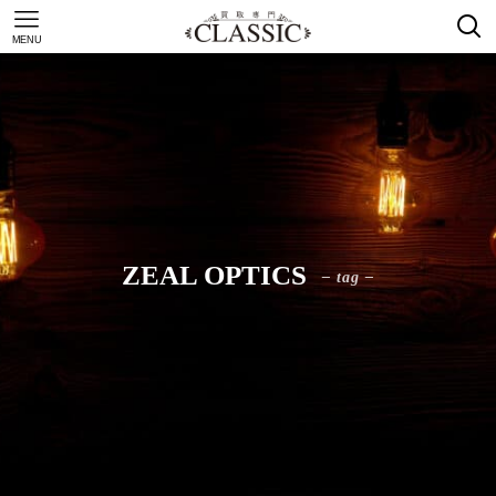
MENU
ZEAL OPTICS
– tag –