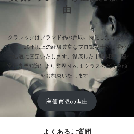
由
クラシックはブランド品の買取に特化した専門店
です。
10年以上の経験豊富なプロ鑑定士が丁重か
つ迅速に査定いたします。
徹底した市場調査、豊
富な専門知識により業界Ｎｏ.１クラスの買取金額
をお約束いたします。
高価買取の理由
よくあるご質問