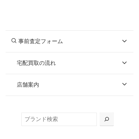
事前査定フォーム
宅配買取の流れ
STEP
お申込み
店舗案内
無料で梱包ダンボールをお届けする「宅配キ
ット申込」、
検
または梱包材不要の「集荷申込」からお選び
索
いただけます。