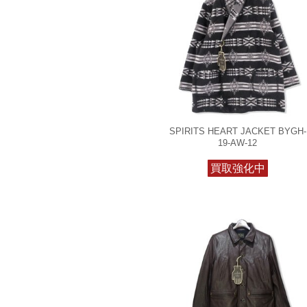
SPIRITS HEART JACKET BYGH-
19-AW-12
買取強化中