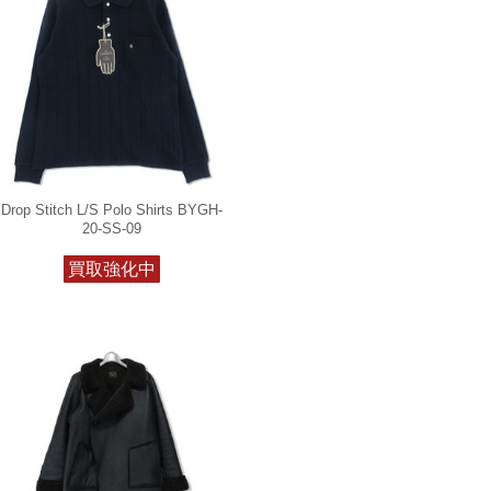
Drop Stitch L/S Polo Shirts BYGH-
20-SS-09
買取強化中