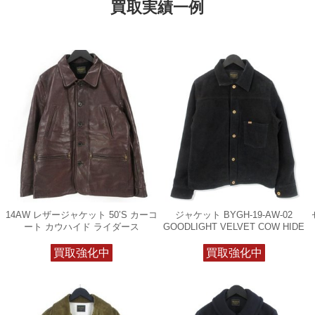
買取実績一例
14AW レザージャケット 50’S カーコ
ジャケット BYGH-19-AW-02
ート カウハイド ライダース
GOODLIGHT VELVET COW HIDE
買取強化中
買取強化中