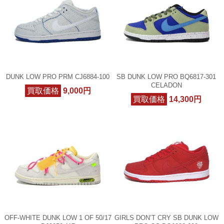
DUNK LOW PRO PRM CJ6884-100
SB DUNK LOW PRO BQ6817-301
CELADON
買取価格
9,000円
買取価格
14,300円
OFF-WHITE DUNK LOW 1 OF 50/17
GIRLS DON’T CRY SB DUNK LOW