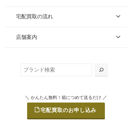
宅配買取の流れ
STEP
お申込み
店舗案内
無料で梱包ダンボールをお届けする「宅配キ
ット申込」、
検
または梱包材不要の「集荷申込」からお選び
索
いただけます。
＼
／
かんたん無料！箱につめて送るだけ
宅配買取のお申し込み
STEP
ご発送
箱に売りたいお品をつめて、送るだけで簡単