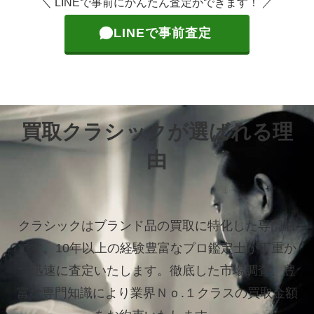
＼ LINEで事前にかんたん査定ができます！ ／
LINEで事前査定
買取クラシックが選ばれる理
由
クラシックはブランド品の買取に特化した専門店
です。
10年以上の経験豊富なプロ鑑定士が丁重か
つ迅速に査定いたします。
徹底した市場調査、豊
富な専門知識により業界Ｎｏ.１クラスの買取金額