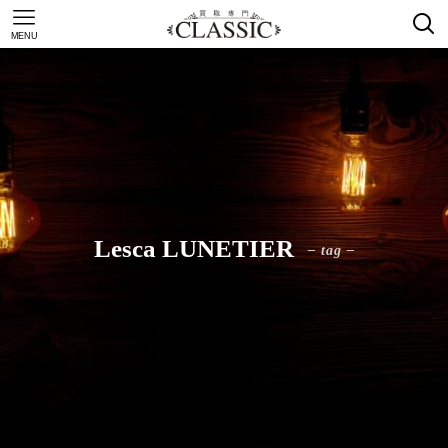
MENU
Lesca LUNETIER
– tag –